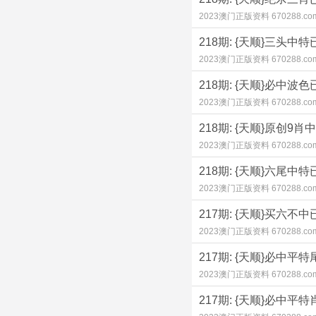
2023澳门正版资料 670288.co
218期: {天顺}三头中
2023澳门正版资料 670288.co
218期: {天顺}必中波色
2023澳门正版资料 670288.co
218期: {天顺}原创9肖
2023澳门正版资料 670288.co
218期: {天顺}六尾中特
2023澳门正版资料 670288.co
217期: {天顺}买六不中
2023澳门正版资料 670288.co
217期: {天顺}必中平特
2023澳门正版资料 670288.co
217期: {天顺}必中平特