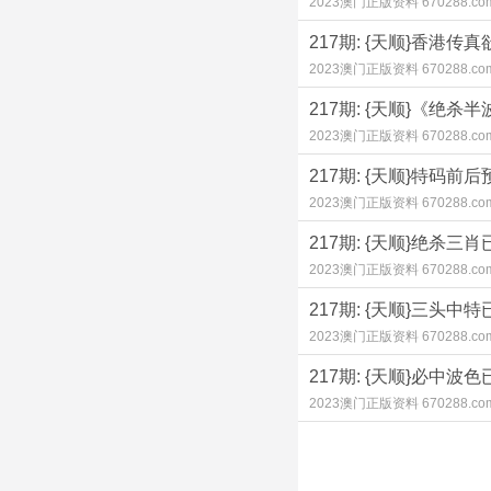
2023澳门正版资料 670288.co
217期: {天顺}香港传
2023澳门正版资料 670288.co
217期: {天顺}《绝杀
2023澳门正版资料 670288.co
217期: {天顺}特码前
2023澳门正版资料 670288.co
217期: {天顺}绝杀三肖
2023澳门正版资料 670288.co
217期: {天顺}三头中
2023澳门正版资料 670288.co
217期: {天顺}必中波色
2023澳门正版资料 670288.co