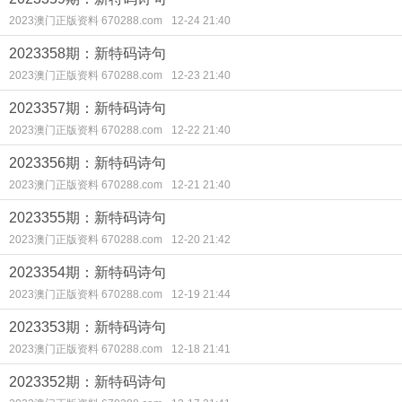
2023澳门正版资料 670288.com
12-24 21:40
2023358期：新特码诗句
2023澳门正版资料 670288.com
12-23 21:40
2023357期：新特码诗句
2023澳门正版资料 670288.com
12-22 21:40
2023356期：新特码诗句
2023澳门正版资料 670288.com
12-21 21:40
2023355期：新特码诗句
2023澳门正版资料 670288.com
12-20 21:42
2023354期：新特码诗句
2023澳门正版资料 670288.com
12-19 21:44
2023353期：新特码诗句
2023澳门正版资料 670288.com
12-18 21:41
2023352期：新特码诗句