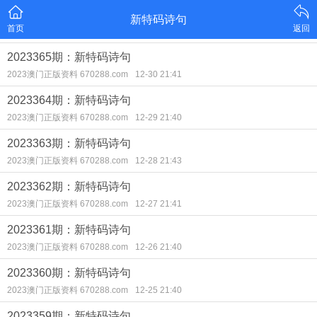
新特码诗句
首页
返回
2023365期：新特码诗句
2023澳门正版资料 670288.com
12-30 21:41
2023364期：新特码诗句
2023澳门正版资料 670288.com
12-29 21:40
2023363期：新特码诗句
2023澳门正版资料 670288.com
12-28 21:43
2023362期：新特码诗句
2023澳门正版资料 670288.com
12-27 21:41
2023361期：新特码诗句
2023澳门正版资料 670288.com
12-26 21:40
2023360期：新特码诗句
2023澳门正版资料 670288.com
12-25 21:40
2023359期：新特码诗句