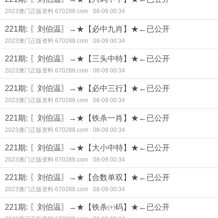
2023澳门正版资料 670288.com
08-09 00:34
221期: 〖刘伯温〗→★【必中九肖】★←已公开
2023澳门正版资料 670288.com
08-09 00:34
221期: 〖刘伯温〗→★【三头中特】★←已公开
2023澳门正版资料 670288.com
08-09 00:34
221期: 〖刘伯温〗→★【必中三行】★←已公开
2023澳门正版资料 670288.com
08-09 00:34
221期: 〖刘伯温〗→★【铁杀一肖】★←已公开
2023澳门正版资料 670288.com
08-09 00:34
221期: 〖刘伯温〗→★【大小中特】★←已公开
2023澳门正版资料 670288.com
08-09 00:34
221期: 〖刘伯温〗→★【合数单双】★←已公开
2023澳门正版资料 670288.com
08-09 00:34
221期: 〖刘伯温〗→★【铁杀㈩码】★←已公开