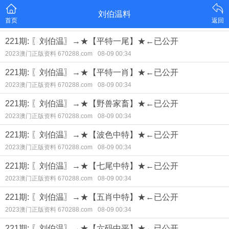
刘伯温料
首页
返回
221期: 〖刘伯温〗→★【平特一尾】★←已公开
2023澳门正版资料 670288.com
08-09 00:34
221期: 〖刘伯温〗→★【平特一肖】★←已公开
2023澳门正版资料 670288.com
08-09 00:34
221期: 〖刘伯温〗→★【野兽家畜】★←已公开
2023澳门正版资料 670288.com
08-09 00:34
221期: 〖刘伯温〗→★【波色中特】★←已公开
2023澳门正版资料 670288.com
08-09 00:34
221期: 〖刘伯温〗→★【七尾中特】★←已公开
2023澳门正版资料 670288.com
08-09 00:34
221期: 〖刘伯温〗→★【五肖中特】★←已公开
2023澳门正版资料 670288.com
08-09 00:34
221期: 〖刘伯温〗→★【六码中平】★←已公开