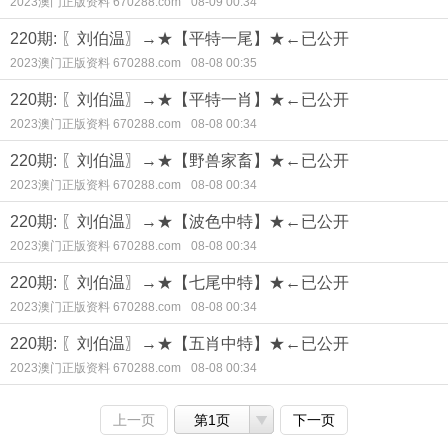
2023澳门正版资料 670288.com
08-09 00:34
220期: 〖刘伯温〗→★【平特一尾】★←已公开
2023澳门正版资料 670288.com
08-08 00:35
220期: 〖刘伯温〗→★【平特一肖】★←已公开
2023澳门正版资料 670288.com
08-08 00:34
220期: 〖刘伯温〗→★【野兽家畜】★←已公开
2023澳门正版资料 670288.com
08-08 00:34
220期: 〖刘伯温〗→★【波色中特】★←已公开
2023澳门正版资料 670288.com
08-08 00:34
220期: 〖刘伯温〗→★【七尾中特】★←已公开
2023澳门正版资料 670288.com
08-08 00:34
220期: 〖刘伯温〗→★【五肖中特】★←已公开
2023澳门正版资料 670288.com
08-08 00:34
上一页
第1页
下一页