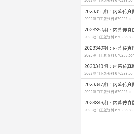
2023澳门正版资料 670288.co
2023351期：内幕传真
2023澳门正版资料 670288.co
2023350期：内幕传真
2023澳门正版资料 670288.co
2023349期：内幕传真
2023澳门正版资料 670288.co
2023348期：内幕传真
2023澳门正版资料 670288.co
2023347期：内幕传真
2023澳门正版资料 670288.co
2023346期：内幕传真
2023澳门正版资料 670288.co