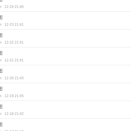
m
12-24 21:40
图
m
12-23 21:41
图
m
12-22 21:41
图
m
12-21 21:41
图
m
12-20 21:43
图
m
12-19 21:45
图
m
12-18 21:42
图