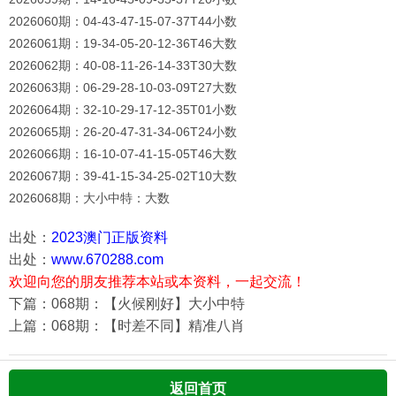
2026060期：04-43-47-15-07-37T44小数
2026061期：19-34-05-20-12-36T46大数
2026062期：40-08-11-26-14-33T30大数
2026063期：06-29-28-10-03-09T27大数
2026064期：32-10-29-17-12-35T01小数
2026065期：26-20-47-31-34-06T24小数
2026066期：16-10-07-41-15-05T46大数
2026067期：39-41-15-34-25-02T10大数
2026068期：大小中特：大数
出处：
2023澳门正版资料
出处：
www.670288.com
欢迎向您的朋友推荐本站或本资料，一起交流！
下篇：068期：【火候刚好】大小中特
上篇：068期：【时差不同】精准八肖
返回首页