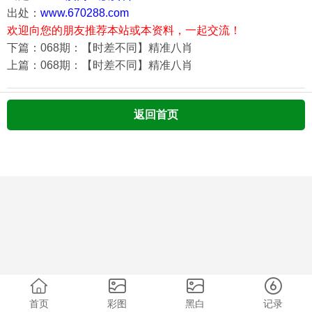
出处：
www.670288.com
欢迎向您的朋友推荐本站或本资料，一起交流！
下篇：068期：【时差不同】精准八肖
上篇：068期：【时差不同】精准八肖
返回首页
首页
彩图
黑白
记录