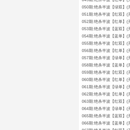
050期:绝杀半波【绿双
】(
051期:绝杀半波【红双
】(
052期:绝杀半波【红单
】(
053期:绝杀半波【蓝双
】(
054期:绝杀半波【蓝单
】(
055期:绝杀半波【红双
】(
056期:绝杀半波【红单
】(
057期:绝杀半波【绿单】(开
058期:绝杀半波【蓝单】(开
059期:绝杀半波【
红双
】(
060期:绝杀半波【
红单
】(
061期:绝杀半波【绿
单
】(
062期:绝杀半波【红
单
】(
063期:绝杀半波【红双
】(
064期:绝杀半波【绿单
】(
065期:绝杀半波【蓝双
】(
066期:绝杀半波【蓝单
】(