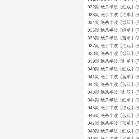
032期:绝杀半波【红双
】(
033期:绝杀半波【红单
】(
034期:绝杀半波【绿双
】(
035期:绝杀半波【绿单
】(
036期:绝杀半波【蓝单
】(
037期:绝杀半波【红双
】(
038期:绝杀半波【绿双
】(
039期:绝杀半波【红单
】(
040期:绝杀半波【
红双
】(
041期:绝杀半波【蓝单
】(
042期:绝杀半波【蓝双
】(
043期:绝杀半波【红双
】(
044期:绝杀半波【红单
】(
045期:绝杀半波【绿双
】(
046期:绝杀半波【蓝双
】(
047期:绝杀半波【蓝单
】(
048期:绝杀半波【
红双
】(
049期:绝杀半波【红单
】(