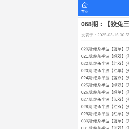
首页
068期：【狡兔
发表于：2025-03-16 00:55
020期:绝杀半波【蓝单
】(
021期:绝杀半波【
绿双
】(
022期:绝杀半波【红双
】(
023期:绝杀半波【红单
】(
024期:绝杀半波【蓝双
】(
025期:绝杀半波【绿双
】(
026期:绝杀半波【绿单
】(
027期:绝杀半波【蓝双
】(
028期:绝杀半波【红双
】(
029期:绝杀半波【红单
】(
030期:绝杀半波【蓝单
】(
031期:绝杀半波【蓝双
】(